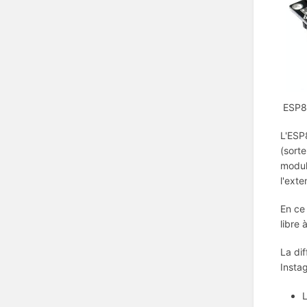
E
L'ESP
(sort
module
l'exte
En ce
libre 
La di
Insta
L