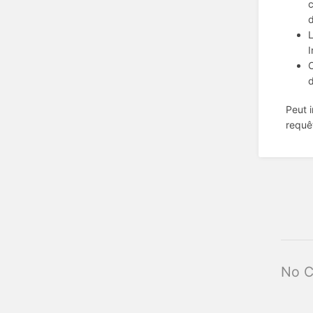
c
d
L
I
O
d
Peut 
requê
No 