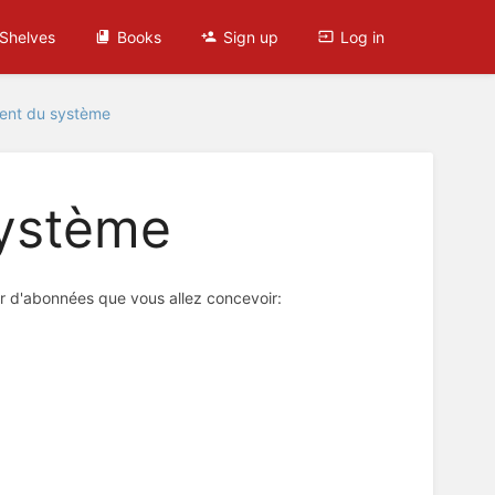
Shelves
Books
Sign up
Log in
ent du système
système
r d'abonnées que vous allez concevoir: