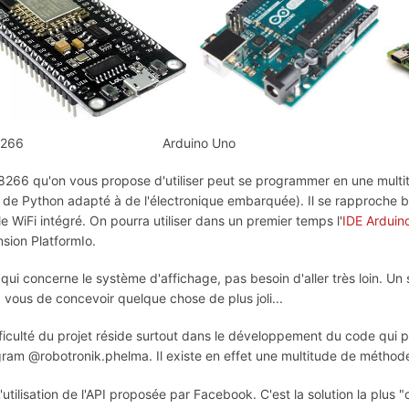
SP8266 Arduino Uno Raspb
8266 qu'on vous propose d'utiliser peut se programmer en une multi
e de Python adapté à de l'électronique embarquée). Il se rapproche
 WiFi intégré. On pourra utiliser dans un premier temps l'
IDE Arduin
nsion PlatformIo.
 qui concerne le système d'affichage, pas besoin d'aller très loin. U
à vous de concevoir quelque chose de plus joli...
fficulté du projet réside surtout dans le développement du code qu
gram @robotronik.phelma. Il existe en effet une multitude de méthode
'utilisation de l'API proposée par Facebook. C'est la solution la plus "