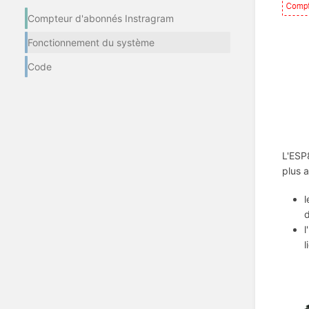
Compteur d'abonnés Instragram
Fonctionnement du système
Code
L'ESP
plus a
l
d
l
l