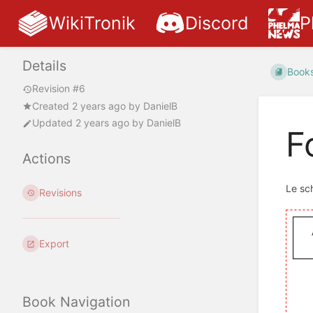
WikiTronik
Discord
P
Details
Book
Revision #6
Created
2 years ago
by
DanielB
Updated
2 years ago
by
DanielB
F
Actions
Le sc
Revisions
Export
Book Navigation