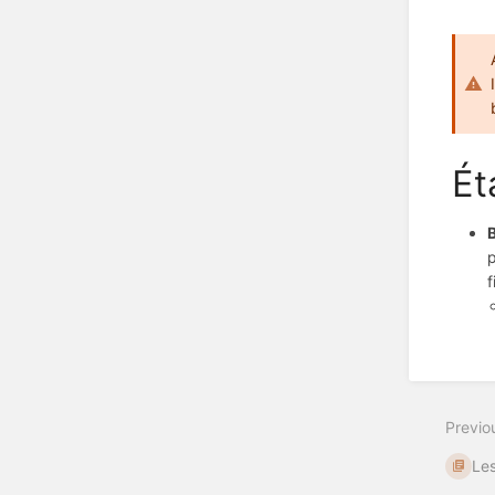
Ét
p
f
Previo
Le