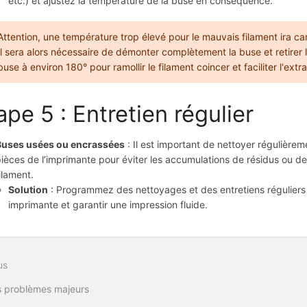
etc.) et ajustez la température de la buse en conséquence.
Attention, une température trop élevé pour le mauvais filament ira c
Il sera alors nécessaire de démonter complètement la buse et retirer l
buse à environ 180° pour ramollir le filament coincer et faciliter l'extr
ape 5 : Entretien régulier
Buses usées ou encrassées
: Il est important de nettoyer régulièreme
ièces de l’imprimante pour éviter les accumulations de résidus ou de
ilament.
Solution
: Programmez des nettoyages et des entretiens réguliers 
imprimante et garantir une impression fluide.
us
s problèmes majeurs