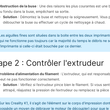
Obstruction de la buse
: Une des raisons les plus courantes est une 
u fondu dans la buse, empêchant sa sortie.
Solution
: Démontez la buse et nettoyez-la soigneusement. Vous pou
déboucher la buse ou effectuer un cycle de nettoyage à chaud.
Les aiguilles fines sont situées dans la boite entre les deux imprimant
qui ne fonctionne pas toujours car la majorité du temps le débris ne
l'imprimante si celle-ci était bouchée par ce dernier.
ape 2 : Contrôler l'extrudeur
Problème d’alimentation du filament
: L'extrudeur, qui est responsab
eut ne pas fonctionner correctement.
Solution
: Vérifiez si l’extrudeur pince bien le filament. Si vous sen
attrapé, réajustez la pression de l’extrudeur ou remplacez la pièce 
Sur les Creality K1, il s'agit de l'élément sur le corps d'impression do
possède un moyen de débrayer le moteur (le découpler) pour que le fil