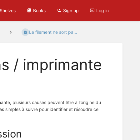
Shelves
Books
Sign up
Log in
Le filement ne sort pa...
as / imprimante
ante, plusieurs causes peuvent être à l'origine du
es simples à suivre pour identifier et résoudre ce
ssion