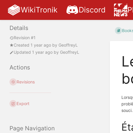
WikiTronik
Discord
P
Details
Book
Revision #1
Created
1 year ago
by
GeoffreyL
Updated
1 year ago
by
GeoffreyL
L
Actions
b
Revisions
Lorsq
Export
probl
souci.
Ét
Page Navigation