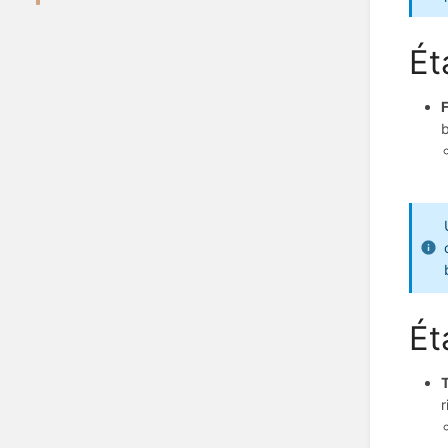
Ét
b
Ét
r